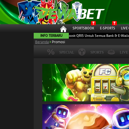
SPORTSBOOK
E-SPORTS
LIVE
EWABET! Deposit QRIS Untuk Semua Bank & E-Wallet Gratis | Nikmati Hot Promo :
INFO TERBARU
Beranda
Promosi
SPECIAL
SPORTS
LIVE