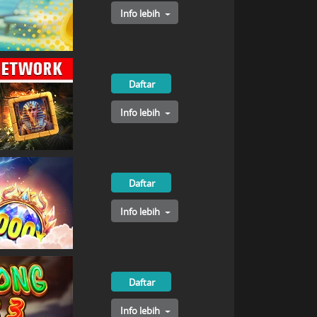
Info lebih
Daftar
Info lebih
Daftar
Info lebih
Daftar
Info lebih