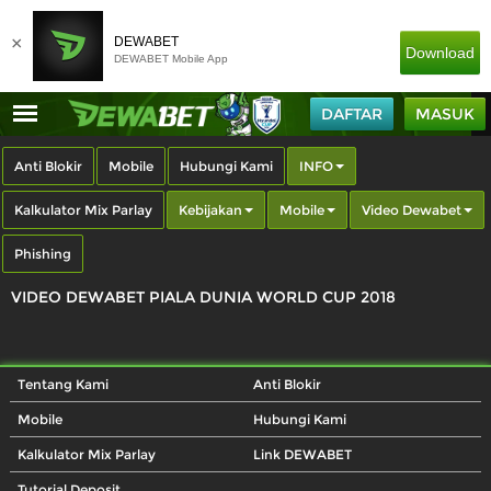
×
DEWABET
Download
DEWABET Mobile App
DAFTAR
MASUK
Anti Blokir
Mobile
Hubungi Kami
INFO
Kalkulator Mix Parlay
Kebijakan
Mobile
Video Dewabet
Phishing
VIDEO DEWABET PIALA DUNIA WORLD CUP 2018
Tentang Kami
Anti Blokir
Mobile
Hubungi Kami
Kalkulator Mix Parlay
Link DEWABET
Tutorial Deposit